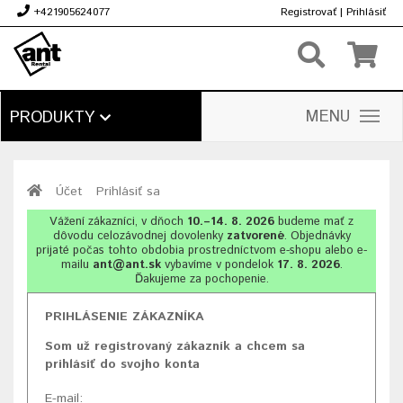
+421905624077
Registrovať
|
Prihlásiť
€
MENU
PRODUKTY
Účet
Prihlásiť sa
Vážení zákazníci, v dňoch
10.–14. 8. 2026
budeme mať z
dôvodu celozávodnej dovolenky
zatvorené
. Objednávky
prijaté počas tohto obdobia prostredníctvom e-shopu alebo e-
mailu
ant@ant.sk
vybavíme v pondelok
17. 8. 2026
.
Ďakujeme za pochopenie.
PRIHLÁSENIE ZÁKAZNÍKA
Som už registrovaný zákazník a chcem sa
prihlásiť do svojho konta
E-mail: