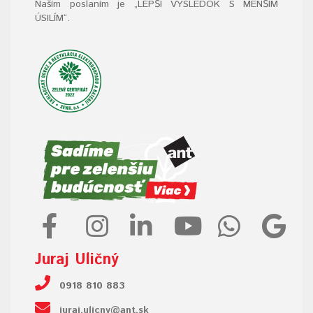
Naším poslaním je „LEPŠÍ VÝSLEDOK S MENŠÍM
ÚSILÍM“
.
Juraj Uličný
0918 810 883
juraj.ulicny@ant.sk