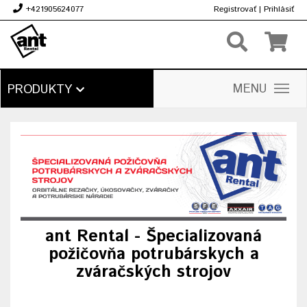
+421905624077
Registrovať
|
Prihlásiť
€
MENU
PRODUKTY
ant Rental - Špecializovaná
požičovňa potrubárskych a
zváračských strojov