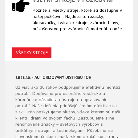
Pozrite si všetky stroje, ktoré sú dostupné v
našej požičovni. Nájdete tu rezačky,
úkosovačky, zváracie zdroje, zváracie hlavy,
príslušenstvo pre zváranie či materiál a nože.
VŠETKY STROJE
ant s.r.o.
- AUTORIZOVANÝ DISTRIBÚTOR
Už viac ako 30 rokov podporujeme efektívnu montáž
potrubí. Dodávame profesionálne vodárske a
kúrenárske
náradie
a nástroje na opracovanie
potrubí. Naše riešenia prinášajú firmám efektivitu a
zisk. Hrdo poskytujeme služby, vďaka ktorým sú naši
klienti lídrami vo svojom fachu. Zastupujeme silné
renomované značky – svetových výrobcov s
unikátnymi strojmi a technológiami. Pôsobíme na
slovenskom, českom, maďarskom a rakúskom trhu a